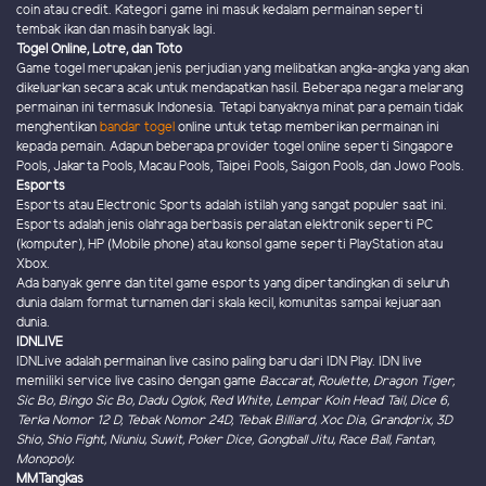
coin atau credit. Kategori game ini masuk kedalam permainan seperti
tembak ikan dan masih banyak lagi.
Togel Online, Lotre, dan Toto
Game togel merupakan jenis perjudian yang melibatkan angka-angka yang akan
dikeluarkan secara acak untuk mendapatkan hasil. Beberapa negara melarang
permainan ini termasuk Indonesia. Tetapi banyaknya minat para pemain tidak
menghentikan
bandar togel
online untuk tetap memberikan permainan ini
kepada pemain. Adapun beberapa provider togel online seperti Singapore
Pools, Jakarta Pools, Macau Pools, Taipei Pools, Saigon Pools, dan Jowo Pools.
Esports
Esports atau Electronic Sports adalah istilah yang sangat populer saat ini.
Esports adalah jenis olahraga berbasis peralatan elektronik seperti PC
(komputer), HP (Mobile phone) atau konsol game seperti PlayStation atau
Xbox.
Ada banyak genre dan titel game esports yang dipertandingkan di seluruh
dunia dalam format turnamen dari skala kecil, komunitas sampai kejuaraan
dunia.
IDNLIVE
IDNLive adalah permainan live casino paling baru dari IDN Play. IDN live
memiliki service live casino dengan game
Baccarat, Roulette, Dragon Tiger,
Sic Bo, Bingo Sic Bo, Dadu Oglok, Red White, Lempar Koin Head Tail, Dice 6,
Terka Nomor 12 D, Tebak Nomor 24D, Tebak Billiard, Xoc Dia, Grandprix, 3D
Shio, Shio Fight, Niuniu, Suwit, Poker Dice, Gongball Jitu, Race Ball, Fantan,
Monopoly.
MMTangkas