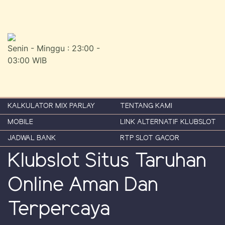
Senin - Minggu : 23:00 -
03:00 WIB
KALKULATOR MIX PARLAY
TENTANG KAMI
MOBILE
LINK ALTERNATIF KLUBSLOT
JADWAL BANK
RTP SLOT GACOR
Klubslot Situs Taruhan
Online Aman Dan
Terpercaya