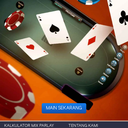
MAIN SEKARANG
KALKULATOR MIX PARLAY
TENTANG KAMI