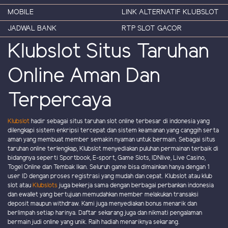
MOBILE
LINK ALTERNATIF KLUBSLOT
JADWAL BANK
RTP SLOT GACOR
Klubslot Situs Taruhan
Online Aman Dan
Terpercaya
Klubslot
hadir sebagai situs taruhan slot online terbesar di indonesia yang
dilengkapi sistem enkripsi tercepat dan sistem keamanan yang canggih serta
aman yang membuat member semakin nyaman untuk bermain. Sebagai situs
taruhan online terlengkap, Klubslot menyediakan puluhan permainan terbaik di
bidangnya seperti Sportbook, E-sport, Game Slots, IDNlive, Live Casino,
Togel Online dan Tembak Ikan. Seluruh game bisa dimainkan hanya dengan 1
user ID dengan proses registrasi yang mudah dan cepat. Klubslot atau klub
slot atau
Klubslots
juga bekerja sama dengan berbagai perbankan indonesia
dan ewallet yang bertujuan memudahkan member melakukan transaksi
deposit maupun withdraw. Kami juga menyediakan bonus menarik dan
berlimpah setiap harinya. Daftar sekarang juga dan nikmati pengalaman
bermain judi online yang unik. Raih hadiah menariknya sekarang.