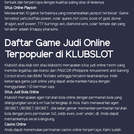
terbaik dan terpercaya dengan kualitas paling atas di kelasnya.
Situs Online Playson
Menawarkan 10 game terbaiknya yang menambahkan jackpot terbesar. Game
tersebut yaitu buffalo power, solar queen, hot coins, book of gold, divine
dragon, wolf power, 777 burnings win, diamond wins, solar temple dan yang
terakhir adalah 9 happy pharaohs.
Daftar Game Judi Online
Terpopuler di KLUBSLOT
Klubslot atau klub slot atau klubslots merupakan situs judi online resmi yang
memiliki legalitas dan lisensi dari PAGCOR (Philippine Amusement and Gaming
Corporation) dan BMM Testlabs sehingga terjamin keamanannya. Inilah
beberapa game judi online yang dapat anda mainkan hanya dengan
menggunakan 1 ID bermain saja :
Situs Judi Bola Online
Klubslot merupakan agen taruhan bola online dengan permainan bola yang
dilangsungkan secara virtual terlengkap di Asia. Kami menawarkan agen
SBOBET, UBOBET, SBOBET. Jika kalian gemar memainkan permainan taruhan
bola dengan jenis permainan 1x2, odds even, over under, dll. Anda dapat
memainkannya secara langsung.
Casino Online
Anda dapat menemukan permainan casino online terpercaya. Kami sudah