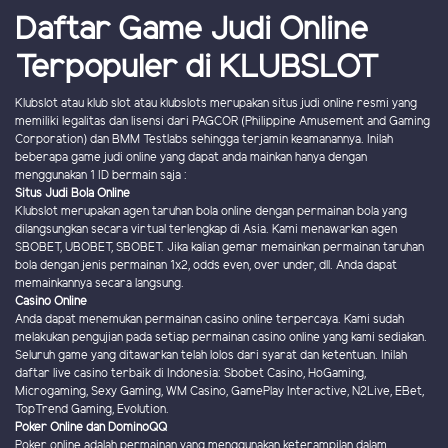
Daftar Game Judi Online
Terpopuler di KLUBSLOT
Klubslot atau klub slot atau klubslots merupakan situs judi online resmi yang
memiliki legalitas dan lisensi dari PAGCOR (Philippine Amusement and Gaming
Corporation) dan BMM Testlabs sehingga terjamin keamanannya. Inilah
beberapa game judi online yang dapat anda mainkan hanya dengan
menggunakan 1 ID bermain saja :
Situs Judi Bola Online
Klubslot merupakan agen taruhan bola online dengan permainan bola yang
dilangsungkan secara virtual terlengkap di Asia. Kami menawarkan agen
SBOBET, UBOBET, SBOBET. Jika kalian gemar memainkan permainan taruhan
bola dengan jenis permainan 1x2, odds even, over under, dll. Anda dapat
memainkannya secara langsung.
Casino Online
Anda dapat menemukan permainan casino online terpercaya. Kami sudah
melakukan pengujian pada setiap permainan casino online yang kami sediakan.
Seluruh game yang ditawarkan telah lolos dari syarat dan ketentuan. Inilah
daftar live casino terbaik di Indonesia: Sbobet Casino, HoGaming,
Microgaming, Sexy Gaming, WM Casino, GamePlay Interactive, N2Live, EBet,
TopTrend Gaming, Evolution.
Poker Online dan DominoQQ
Poker online adalah permainan yang menggunakan keterampilan dalam