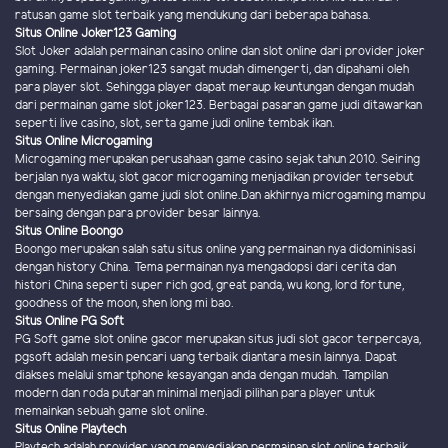
ratusan game slot terbaik yang mendukung dari beberapa bahasa.
Situs Online Joker123 Gaming
Slot Joker adalah permainan casino online dan slot online dari provider joker
gaming. Permainan joker123 sangat mudah dimengerti, dan dipahami oleh
para player slot. Sehingga player dapat meraup keuntungan dengan mudah
dari permainan game slot joker123. Berbagai pasaran game judi ditawarkan
seperti live casino, slot, serta game judi online tembak ikan.
Situs Online Microgaming
Microgaming merupakan perusahaan game casino sejak tahun 2010. Seiring
berjalan nya waktu, slot gacor microgaming menjadikan provider tersebut
dengan menyediakan game judi slot online.Dan akhirnya microgaming mampu
bersaing dengan para provider besar lainnya.
Situs Online Boongo
Boongo merupakan salah satu situs online yang permainan nya didominisasi
dengan history China. Tema permainan nya mengadopsi dari cerita dan
histori China seperti super rich god, great panda, wu kong, lord fortune,
goodness of the moon, shen long mi bao.
Situs Online PG Soft
PG Soft game slot online gacor merupakan situs judi slot gacor terpercaya,
pgsoft adalah mesin pencari uang terbaik diantara mesin lainnya. Dapat
diakses melalui smartphone kesayangan anda dengan mudah. Tampilan
modern dan roda putaran minimal menjadi pilihan para player untuk
memainkan sebuah game slot online.
Situs Online Playtech
Playtech adalah provider yang menyediakan permainan slot online terbaik