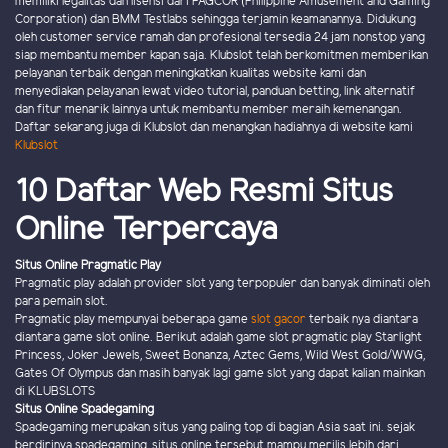
memiliki legalitas dan lisensi dari PAGCOR (Philippine Amusement and Gaming
Corporation) dan BMM Testlabs sehingga terjamin keamanannya. Didukung
oleh customer service ramah dan profesional tersedia 24 jam nonstop yang
siap membantu member kapan saja. Klubslot telah berkomitmen memberikan
pelayanan terbaik dengan meningkatkan kualitas website kami dan
menyediakan pelayanan lewat video tutorial, panduan betting, link alternatif
dan fitur menarik lainnya untuk membantu member meraih kemenangan.
Daftar sekarang juga di Klubslot dan menangkan hadiahnya di website kami
Klubslot
10 Daftar Web Resmi Situs
Online Terpercaya
Situs Online Pragmatic Play
Pragmatic play adalah provider slot yang terpopuler dan banyak diminati oleh
para pemain slot.
Pragmatic play mempunyai beberapa game
slot gacor
terbaik nya diantara
diantara game slot online. Berikut adalah game slot pragmatic play Starlight
Princess, Joker Jewels, Sweet Bonanza, Aztec Gems, Wild West Gold/WWG,
Gates Of Olympus dan masih banyak lagi game slot yang dapat kalian mainkan
di KLUBSLOTS
Situs Online Spadegaming
Spadegaming merupakan situs yang paling top di bagian Asia saat ini. sejak
berdirinya spadegaming, situs online tersebut mampu merilis lebih dari