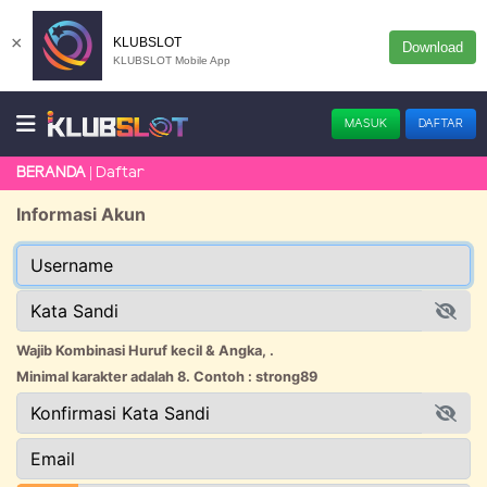
×
KLUBSLOT
Download
KLUBSLOT Mobile App
MASUK
DAFTAR
Daftar
BERANDA
Informasi Akun
Wajib Kombinasi Huruf kecil & Angka, .
Minimal karakter adalah 8. Contoh : strong89