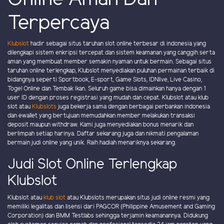
Terpercaya
Klubslot
hadir sebagai situs taruhan slot online terbesar di indonesia yang
dilengkapi sistem enkripsi tercepat dan sistem keamanan yang canggih serta
aman yang membuat member semakin nyaman untuk bermain. Sebagai situs
taruhan online terlengkap, Klubslot menyediakan puluhan permainan terbaik di
bidangnya seperti Sportbook, E-sport, Game Slots, IDNlive, Live Casino,
Togel Online dan Tembak Ikan. Seluruh game bisa dimainkan hanya dengan 1
user ID dengan proses registrasi yang mudah dan cepat. Klubslot atau klub
slot atau
Klubslots
juga bekerja sama dengan berbagai perbankan indonesia
dan ewallet yang bertujuan memudahkan member melakukan transaksi
deposit maupun withdraw. Kami juga menyediakan bonus menarik dan
berlimpah setiap harinya. Daftar sekarang juga dan nikmati pengalaman
bermain judi online yang unik. Raih hadiah menariknya sekarang.
Judi Slot Online Terlengkap
Klubslot
Klubslot atau
klub slot
atau Klubslots merupakan situs judi online resmi yang
memiliki legalitas dan lisensi dari PAGCOR (Philippine Amusement and Gaming
Corporation) dan BMM Testlabs sehingga terjamin keamanannya. Didukung