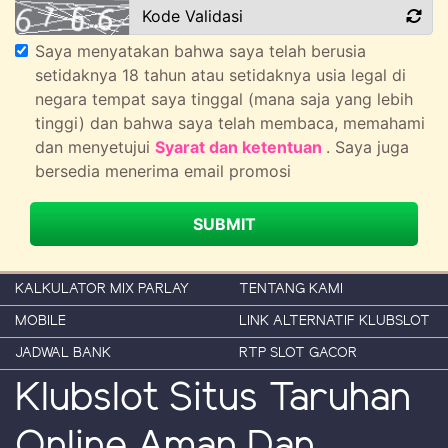
Saya menyatakan bahwa saya telah berusia
setidaknya 18 tahun atau setidaknya usia legal di
negara tempat saya tinggal (mana saja yang lebih
tinggi) dan bahwa saya telah membaca, memahami
dan menyetujui
Syarat dan ketentuan
. Saya juga
bersedia menerima email promosi
SUBMIT
KALKULATOR MIX PARLAY
TENTANG KAMI
MOBILE
LINK ALTERNATIF KLUBSLOT
JADWAL BANK
RTP SLOT GACOR
Klubslot Situs Taruhan
Online Aman Dan