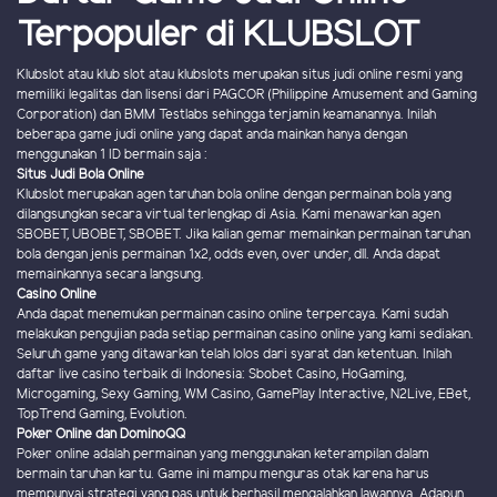
Terpopuler di KLUBSLOT
Klubslot atau klub slot atau klubslots merupakan situs judi online resmi yang
memiliki legalitas dan lisensi dari PAGCOR (Philippine Amusement and Gaming
Corporation) dan BMM Testlabs sehingga terjamin keamanannya. Inilah
beberapa game judi online yang dapat anda mainkan hanya dengan
menggunakan 1 ID bermain saja :
Situs Judi Bola Online
Klubslot merupakan agen taruhan bola online dengan permainan bola yang
dilangsungkan secara virtual terlengkap di Asia. Kami menawarkan agen
SBOBET, UBOBET, SBOBET. Jika kalian gemar memainkan permainan taruhan
bola dengan jenis permainan 1x2, odds even, over under, dll. Anda dapat
memainkannya secara langsung.
Casino Online
Anda dapat menemukan permainan casino online terpercaya. Kami sudah
melakukan pengujian pada setiap permainan casino online yang kami sediakan.
Seluruh game yang ditawarkan telah lolos dari syarat dan ketentuan. Inilah
daftar live casino terbaik di Indonesia: Sbobet Casino, HoGaming,
Microgaming, Sexy Gaming, WM Casino, GamePlay Interactive, N2Live, EBet,
TopTrend Gaming, Evolution.
Poker Online dan DominoQQ
Poker online adalah permainan yang menggunakan keterampilan dalam
bermain taruhan kartu. Game ini mampu menguras otak karena harus
mempunyai strategi yang pas untuk berhasil mengalahkan lawannya. Adapun