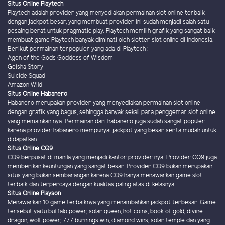
Situs Online Playtech
Playtech adalah provider yang menyediakan permainan slot online terbaik
dengan jackpot besar, yang membuat provider ini sudah menjadi salah satu
pesaing berat untuk pragmatic play. Playtech memilih grafik yang sangat baik
membuat game Playtech banyak diminati oleh slotter slot online di indonesia.
Berikut permainan terpopuler yang ada di Playtech :
Agen of the Gods Goddess of Wisdom
Geisha Story
Suicide Squad
Amazon Wild
Situs Online Habanero
Habanero merupakan provider yang menyediakan permainan slot online
dengan grafik yang bagus, sehingga banyak sekali para penggemar slot online
yang memainkan nya. Permainan dari habanero juga sudah sangat populer
karena provider habanero mempunyai jackpot yang besar serta mudah untuk
didapatkan.
Situs Online CQ9
CQ9 berpusat di manila yang menjadi kantor provider nya. Provider CQ9 juga
memberikan keuntungan yang sangat besar. Provider CQ9 bukan merupakan
situs yang bukan sembarangan karena CQ9 hanya menawarkan game slot
terbaik dan terpercaya dengan kualitas paling atas di kelasnya.
Situs Online Playson
Menawarkan 10 game terbaiknya yang menambahkan jackpot terbesar. Game
tersebut yaitu buffalo power, solar queen, hot coins, book of gold, divine
dragon, wolf power, 777 burnings win, diamond wins, solar temple dan yang