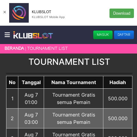
×
KLUBSLOT
Download
KLUBSLOT Mobile App
MASUK
DAFTAR
TOURNAMENT LIST
BERANDA
TOURNAMENT LIST
No
Tanggal
Nama Tournament
Hadiah
Aug 7
Tournament Gratis
1
500.000
01:00
semua Pemain
Aug 7
Tournament Gratis
2
500.000
03:00
semua Pemain
Aug 7
Tournament Gratis